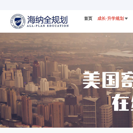
首页
成长·升学规划

国际视野
科学备考
IELTS
国际竞赛

数学AMC竞赛
DMM杜克数学竞赛