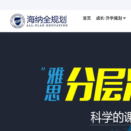
首页
成长·升学规划

国际视野
科学备考
IELTS
国际竞赛

数学AMC竞赛
DMM杜克数学竞赛