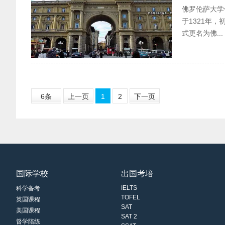
佛罗伦萨大学
于1321年，初
式更名为佛...
6条
上一页
1
2
下一页
国际学校
出国考培
IELTS
科学备考
TOFEL
英国课程
SAT
美国课程
SAT 2
督学陪练