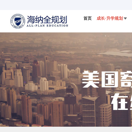
首页
成长·升学规划

国际视野
科学备考
IELTS
国际竞赛

数学AMC竞赛
DMM杜克数学竞赛