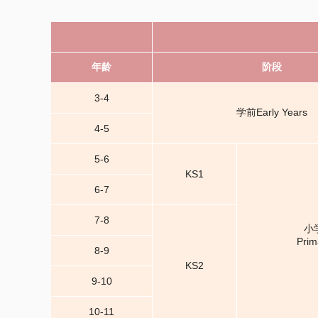
年龄
阶段
3-4
学前Early Years
4-5
5-6
KS1
6-7
7-8
小
Prim
8-9
KS2
9-10
10-11