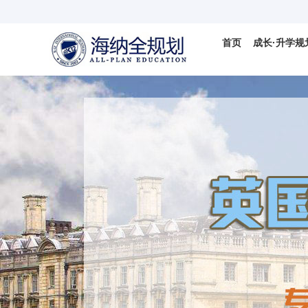
首页
成长·升学规
国际视野
科学备考
IELTS
国际竞赛

数学AMC竞
DMM杜克数