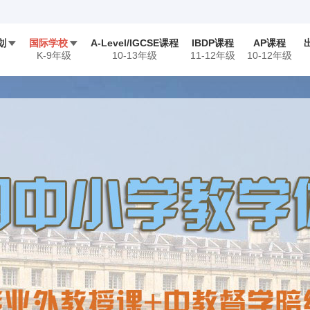
划
国际学校
A-Level/IGCSE课程
IBDP课程
AP课程


K-9年级
10-13年级
11-12年级
10-12年级
TOFEL
读书俱乐部
英国课程
SAT
美国课程
公益及实践
SAT 2
督学陪练
夏校申请
S
赛
USAD/USAP竞赛
NEC/FBLA竞赛
学竞赛
iGEM竞赛