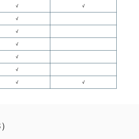
√
√
√
√
√
√
√
√
√
3）