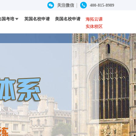


关注微信
400-815-8989
出国考培
英国名校申请
美国名校申请

海拓云课
实体校区
SAT
成功案例
定制留学
ACT
优秀师资
HOSA竞赛
RoboRAVE竞赛