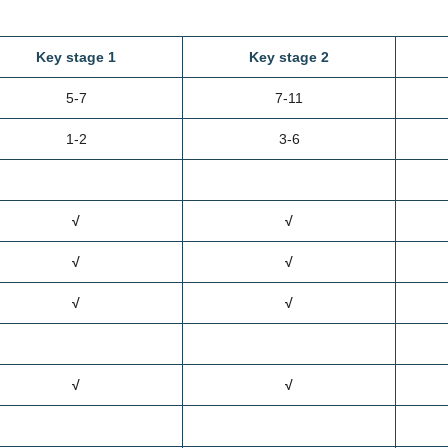
Key stage 1
Key stage 2
5-7
7-11
1-2
3-6
√
√
√
√
√
√
√
√