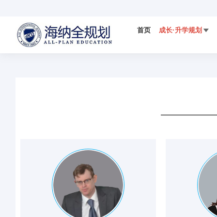
首页
成长·升学规划

国际视野
科学备考
IELTS
国际竞赛

数学AMC竞赛
DMM杜克数学竞赛