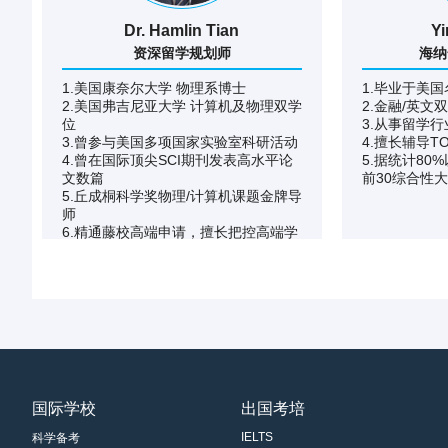
Dr. Hamlin Tian
Yi
资深留学规划师
海纳
1.美国康奈尔大学 物理系博士
1.毕业于美
2.美国弗吉尼亚大学 计算机及物理双学
2.金融/英文
位
3.从事留学
3.曾参与美国多项国家实验室科研活动
4.擅长辅导T
4.曾在国际顶尖SCI期刊发表高水平论
5.据统计80
文数篇
前30综合性大
5.丘成桐科学奖物理/计算机课题金牌导
师
6.精通藤校高端申请，擅长把控高端学
校申请细节
国际学校
出国考培
IELTS
科学备考