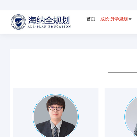
首页
成长·升学规划

国际视野
科学备考
IELTS
国际竞赛

数学AMC竞赛
DMM杜克数学竞赛