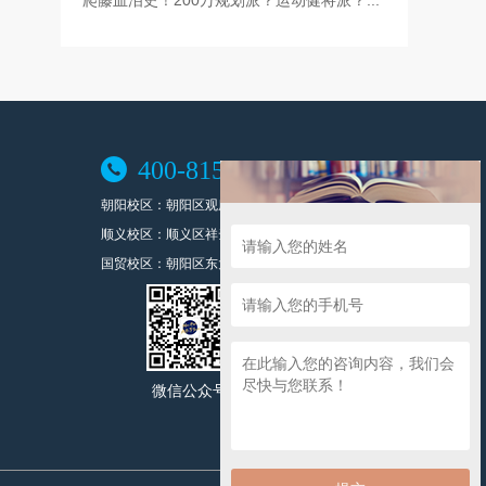
爬藤血泪史！200万规划派？运动健将派？...

400-815-8989
朝阳校区：朝阳区观唐东路1号观唐花园内
顺义校区：顺义区祥云小镇北区4号楼803
国贸校区：朝阳区东大桥路8号尚都国际中心A座1708
微信公众号
微信咨询