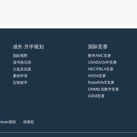
成长·升学规划
国际竞赛
国际视野
数学AMC竞赛
读书俱乐部
USAD/USAP竞赛
公益及实践
NEC/FBLA竞赛
夏校申请
HOSA竞赛
定制留学
RoboRAVE竞赛
DMM杜克数学竞赛
iGEM竞赛
-level课程
IB课程