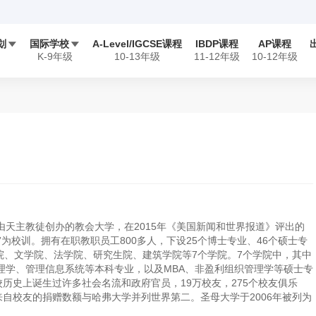
划
国际学校
A-Level/IGCSE课程
IBDP课程
AP课程


K-9年级
10-13年级
11-12年级
10-12年级
TOFEL
读书俱乐部
英国课程
SAT
美国课程
公益及实践
SAT 2
督学陪练
夏校申请
S
赛
USAD/USAP竞赛
NEC/FBLA竞赛
学竞赛
iGEM竞赛
由天主教徒创办的教会大学，在2015年《美国新闻和世界报道》评出的
”为校训。拥有在职教职员工800多人，下设25个博士专业、46个硕士专
院、文学院、法学院、研究生院、建筑学院等7个学院。7个学院中，其中
管理学、管理信息系统等本科专业，以及MBA、非盈利组织管理学等硕士专
历史上诞生过许多社会名流和政府官员，19万校友，275个校友俱乐
自校友的捐赠数额与哈弗大学并列世界第二。圣母大学于2006年被列为