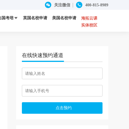


关注微信
400-815-8989
出国考培
英国名校申请
美国名校申请

海拓云课
实体校区
SAT
成功案例
定制留学
ACT
优秀师资
在线快速预约通道
HOSA竞赛
RoboRAVE竞赛