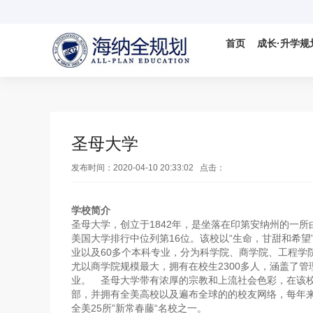
首页
成长·升学规
国际视野
科学备考
IELTS
国际竞赛

圣母大学
发布时间：2020-04-10 20:33:02 点击：
数学AMC竞
学校简介
DMM杜克数
圣母大学，创立于1842年，是坐落在印第安纳州的一所
美国大学排行中位列第16位。该校以“生命，甘甜和希望
业以及60多个本科专业，分为科学院、商学院、工程学
尤以商学院规模最大，拥有在校生2300多人，涵盖了
业。 圣母大学带有浓厚的宗教和上流社会色彩，在该校
部，并拥有全美高校以及遍布全球的的校友网络，每年来
全美25所”新常春藤“名校之一。