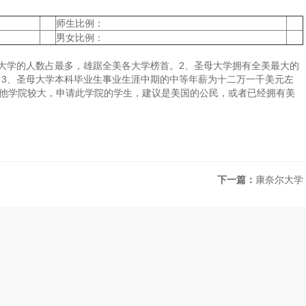
师生比例：
男女比例：
母大学的人数占最多，雄踞全美各大学榜首。2、圣母大学拥有全美最大的
球。3、圣母大学本科毕业生事业生涯中期的中等年薪为十二万一千美元左
其他学院较大，申请此学院的学生，建议是美国的公民，或者已经拥有美
。
下一篇：
康奈尔大学