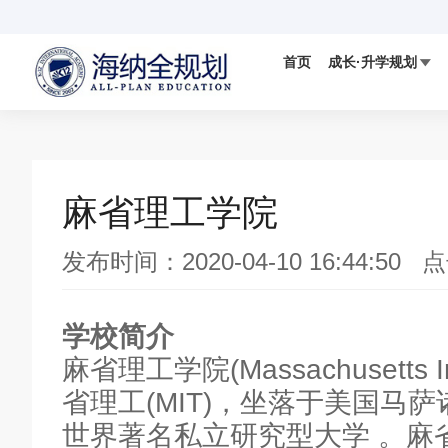
首页
成长·升学规划

国际视野
科学备考
IELTS
国际竞赛

麻省理工学院
数学AMC竞赛
发布时间：2020-04-10 16:44:50 
DMM杜克数学竞赛
学校简介
麻省理工学院(Massachusetts Ins
省理工(MIT)，坐落于美国马
世界著名私立研究型大学 。麻省