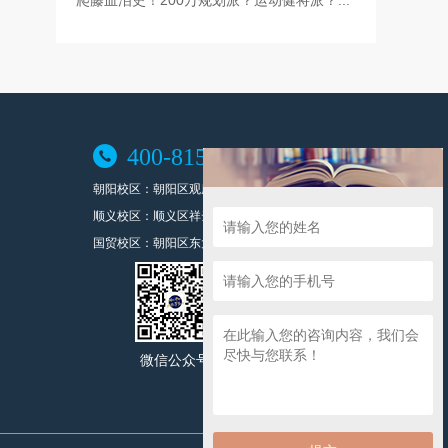
爬藤血泪史！200万规划派？运动健将派？...

400-815-8989
朝阳校区：朝阳区观唐东路1号观唐花园内
顺义校区：顺义区祥云小镇北区4号楼803
国贸校区：朝阳区东大桥路8号尚都国际中心A座1708
微信公众号
微信咨询