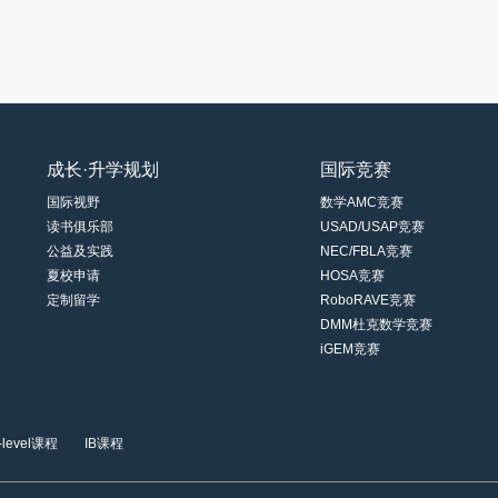
成长·升学规划
国际竞赛
国际视野
数学AMC竞赛
读书俱乐部
USAD/USAP竞赛
公益及实践
NEC/FBLA竞赛
夏校申请
HOSA竞赛
定制留学
RoboRAVE竞赛
DMM杜克数学竞赛
iGEM竞赛
-level课程
IB课程