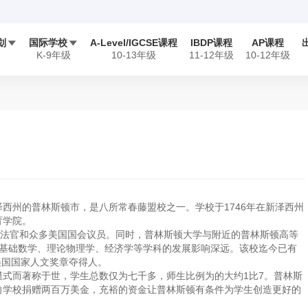
划
国际学校
A-Level/IGCSE课程
IBDP课程
AP课程


K-9年级
10-13年级
11-12年级
10-12年级
TOFEL
读书俱乐部
英国课程
SAT
美国课程
公益及实践
SAT 2
督学陪练
夏校申请
S
赛
USAD/USAP竞赛
NEC/FBLA竞赛
西州的普林斯顿市，是八所常春藤盟校之一。学校于1746年在新泽西州
学竞赛
iGEM竞赛
育学院。
大法官和众多美国国会议员。同时，普林斯顿大学与附近的普林斯顿高等
对基础数学、理论物理学、经济学等学科的发展影响深远。该校迄今已有
美国国家人文奖章夺得人。
式而著称于世，学生总数仅为七千多，师生比例为的大约1比7。普林斯
向学校捐赠两百万美金，充裕的资金让普林斯顿有条件为学生创造更好的