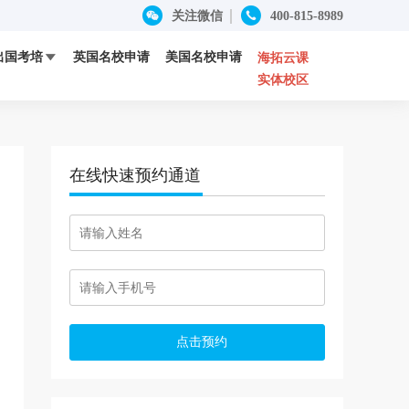


关注微信
400-815-8989
出国考培
英国名校申请
美国名校申请

海拓云课
实体校区
SAT
成功案例
定制留学
ACT
优秀师资
在线快速预约通道
HOSA竞赛
RoboRAVE竞赛